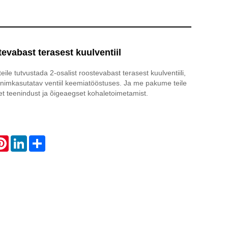
tevabast terasest kuulventiil
eile tutvustada 2-osalist roostevabast terasest kuulventiili,
imkasutatav ventiil keemiatööstuses. Ja me pakume teile
t teenindust ja õigeaegset kohaletoimetamist.
atsApp
Pinterest
LinkedIn
Share