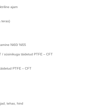
ktriline ajam
 teras)
itamine Ni60/ Ni55
FT / süsinikuga täidetud PTFE – CFT
 täidetud PTFE – CFT
ijad, tehas, hind