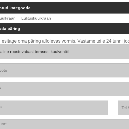
otud kategooria
kuulkraan
Lülituskuulkraan
ada päring
 esitage oma päring allolevas vormis. Vastame teile 24 tunni jo