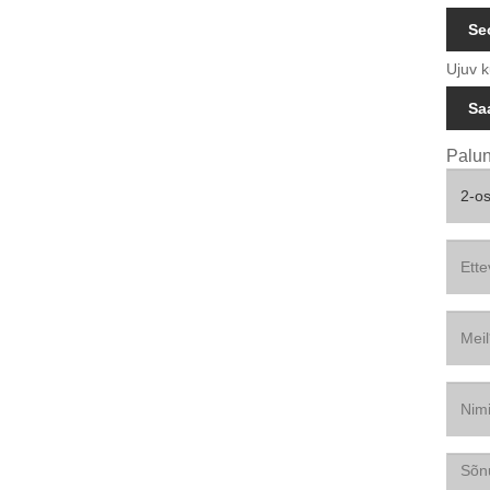
Se
Ujuv 
Sa
Palun