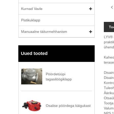
Kurnad Vavle
Pistikuklapp
To
Manuaalne täiturmehhanism
LYV® o
prakti
ühend
Uued tooted
Kaheos
teras
Disain
Pöördetüüpi
Disai
tagasilöögiklapp
Kontro
Tuleoh
Ääriku
Otsaüh
Tootja
Osalise pöördega käigukast
Valuma
NPS 1