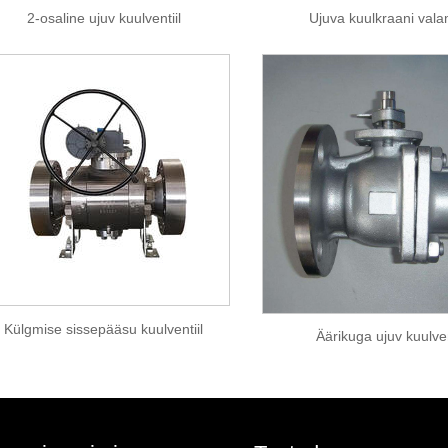
2-osaline ujuv kuulventiil
Ujuva kuulkraani val
Külgmise sissepääsu kuulventiil
Äärikuga ujuv kuulven