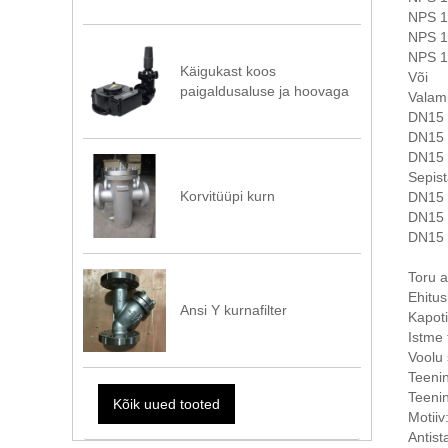
NPS 1
NPS 1
NPS 1
Käigukast koos
Või
paigaldusaluse ja hoovaga
Valami
DN15 
DN15 
DN15 
Sepist
Korvitüüpi kurn
DN15 
DN15 
DN15 
Toru a
Ehitu
Ansi Y kurnafilter
Kapoti
Istme 
Voolu
Teeni
Teeni
Kõik uued tooted
Motiiv
Antist