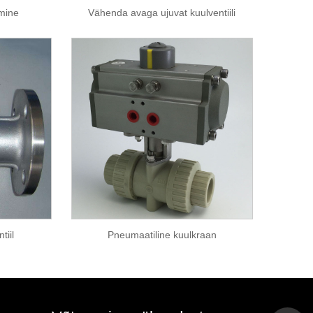
amine
Vähenda avaga ujuvat kuulventiili
tiil
Pneumaatiline kuulkraan