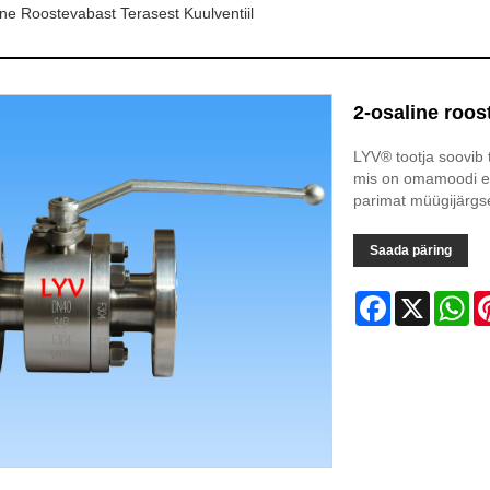
ne Roostevabast Terasest Kuulventiil
2-osaline roos
LYV® tootja soovib t
mis on omamoodi en
parimat müügijärgse
Saada päring
Facebook
X
Wh