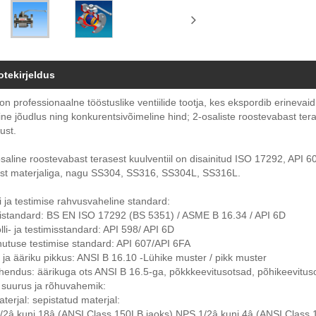
otekirjeldus
n professionaalne tööstuslike ventiilide tootja, kes ekspordib erinevaid
line jõudlus ning konkurentsivõimeline hind; 2-osaliste roostevabast te
ust.
aline roostevabast terasest kuulventiil on disainitud ISO 17292, API 60
est materjaliga, nagu SS304, SS316, SS304L, SS316L.
i ja testimise rahvusvaheline standard:
nistandard: BS EN ISO 17292 (BS 5351) / ASME B 16.34 / API 6D
lli- ja testimisstandard: API 598/ API 6D
utuse testimise standard: API 607/API 6FA
 ja ääriku pikkus: ANSI B 16.10 -Lühike muster / pikk muster
endus: äärikuga ots ANSI B 16.5-ga, põkkkeevitusotsad, põhikeevitus
 suurus ja rõhuvahemik:
terjal: sepistatud materjal:
/2â kuni 18â (ANSI Class 150LB jaoks) NPS 1/2â kuni 4â (ANSI Class 