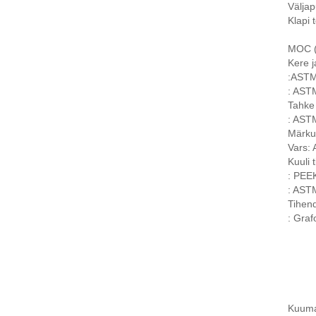
Väljap
Klapi 
MOC (B
Kere j
:ASTM
: AST
Tahke
: AST
Märkus
Vars:
Kuuli 
: PEEK
: AST
Tihen
: Graf
Kuumad