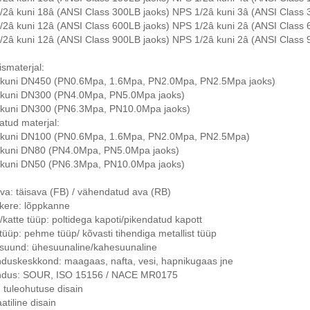
/2â kuni 18â (ANSI Class 300LB jaoks) NPS 1/2â kuni 3â (ANSI Class 
/2â kuni 12â (ANSI Class 600LB jaoks) NPS 1/2â kuni 2â (ANSI Class 
/2â kuni 12â (ANSI Class 900LB jaoks) NPS 1/2â kuni 2â (ANSI Class 
smaterjal:
kuni DN450 (PN0.6Mpa, 1.6Mpa, PN2.0Mpa, PN2.5Mpa jaoks)
kuni DN300 (PN4.0Mpa, PN5.0Mpa jaoks)
kuni DN300 (PN6.3Mpa, PN10.0Mpa jaoks)
atud materjal:
kuni DN100 (PN0.6Mpa, 1.6Mpa, PN2.0Mpa, PN2.5Mpa)
kuni DN80 (PN4.0Mpa, PN5.0Mpa jaoks)
kuni DN50 (PN6.3Mpa, PN10.0Mpa jaoks)
va: täisava (FB) / vähendatud ava (RB)
skere: lõppkanne
/katte tüüp: poltidega kapoti/pikendatud kapott
tüüp: pehme tüüp/ kõvasti tihendiga metallist tüüp
 suund: ühesuunaline/kahesuunaline
nduskeskkond: maagaas, nafta, vesi, hapnikugaas jne
ndus: SOUR, ISO 15156 / NACE MR0175
: tuleohutuse disain
aatiline disain