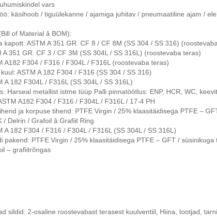
uhumiskindel vars
töö: käsihoob / tiguülekanne / ajamiga juhitav / pneumaatiline ajam / ele
ill of Material â BOM):
a kapott: ASTM A 351 GR. CF 8 / CF 8M (SS 304 / SS 316) (roostevaba
 A 351 GR. CF 3 / CF 3M (SS 304L / SS 316L) (roostevaba teras)
M A182 F304 / F316 / F304L / F316L (roostevaba teras)
 kuul: ASTM A 182 F304 / F316 (SS 304 / SS 316)
M A 182 F304L / F316L (SS 304L / SS 316L)
: Harseal metallist istme tüüp Palli pinnatöötlus: ENP, HCR, WC, keev
 ASTM A182 F304 / F316 / F304L / F316L / 17-4 PH
tihend ja korpuse tihend: PTFE Virgin / 25% klaasitäidisega PTFE – G
 / Delrin / Grafoil â Grafiit Ring
M A 182 F304 / F316 / F304L / F316L (SS 304L / SS 316L)
di pakend: PTFE Virgin / 25% klaasitäidisega PTFE – GFT / süsinikuga
oil – grafiitrõngas
 sildid: 2-osaline roostevabast terasest kuulventiil, Hiina, tootjad, tarn