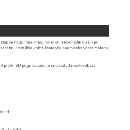
 klappe kogu maailmas, millel on iseloomulik disain ja
rasest kuulventiilide kohta lisateabe saamiseks võtke meiega
8 ja API 6D järgi, valatud ja sepistatud roostevabast
otsad.
150LB jaoks)