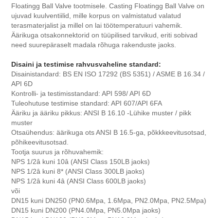
Floatingg Ball Valve tootmisele. Casting Floatingg Ball Valve on
ujuvad kuulventiilid, mille korpus on valmistatud valatud
terasmaterjalist ja millel on lai töötemperatuuri vahemik.
Äärikuga otsakonnektorid on tüüpilised tarvikud, eriti sobivad
need suurepäraselt madala rõhuga rakenduste jaoks.
Disaini ja testimise rahvusvaheline standard:
Disainistandard: BS EN ISO 17292 (BS 5351) / ASME B 16.34 /
API 6D
Kontrolli- ja testimisstandard: API 598/ API 6D
Tuleohutuse testimise standard: API 607/API 6FA
Ääriku ja ääriku pikkus: ANSI B 16.10 -Lühike muster / pikk
muster
Otsaühendus: äärikuga ots ANSI B 16.5-ga, põkkkeevitusotsad,
põhikeevitusotsad.
Tootja suurus ja rõhuvahemik:
NPS 1/2â kuni 10â (ANSI Class 150LB jaoks)
NPS 1/2â kuni 8* (ANSI Class 300LB jaoks)
NPS 1/2â kuni 4â (ANSI Class 600LB jaoks)
või
DN15 kuni DN250 (PN0.6Mpa, 1.6Mpa, PN2.0Mpa, PN2.5Mpa)
DN15 kuni DN200 (PN4.0Mpa, PN5.0Mpa jaoks)