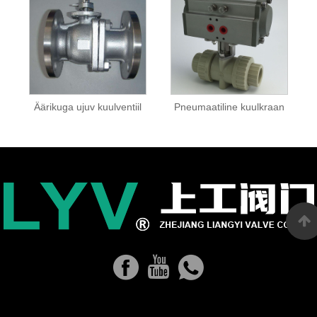
Äärikuga ujuv kuulventiil
Pneumaatiline kuulkraan