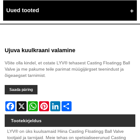
Uued tooted
Ujuva kuulkraani valamine
Võite olla kindel, et ostate LYV® tehasest Casting Floatingg Ball
Valve ja me pakume teile parimat müügijärgset teenindust ja
õigeaegset tarnimist.
Saada päring
Facebook
X
WhatsApp
Pinterest
LinkedIn
Share
Tootekirjeldus
LYV® on üks kuulsamaid Hiina Casting Floatingg Ball Valve
tootjaid ja tarnijaid. Meie tehas on spetsialiseerunud Casting