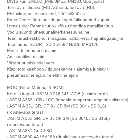
DN15 kuni DN100 (PN6.3Mpa, PN10.0Mpa jaoks)
Toru ava: täisava (FB) /vähendatud ava (RB)
Ehituskorpus: otsasisend, 2 tükki/3 tükki
Kapoti/katte tüüp: poltidega kapoti/pikendatud kapott
Istme tüüp: Pehme tüüp / kõva tihendiga metallist tüüp
Voolu suund: ühesuunaline/kahesuunaline
Teeninduskeskkond: maagaas, nafta, vesi, hapnikugaas jne
Teenindus: SOUR, ISO 15156 / NACE MR0175
Motiiv: tuleohutuse disain
Antistaatiline disain
Väljapuhumiskindel vars
Klapi töö: käsihoob / tiguülekanne / ajamiga juhitav /
pneumaatiline ajam / elektriline ajam
MOC (Bill of Material â BOM):
Kere ja kapott: ASTM A 216 GR. WCB (süsinikteras)
: ASTM A352 LCB / LCC (madala temperatuuriga süsinikteras)
: ASTM A 351 GR. CF 8 / CF 8M (SS 304 / SS 316)
(roostevaba teras)
:ASTM A 351 GR. CF 3 / CF 3M (SS 304L / SS 316L)
(roostevaba teras)
: ASTM A351 Gr. CF8C
: ASTM A890 4A / 5A/ 6A (dupleksne roostevaba teras)