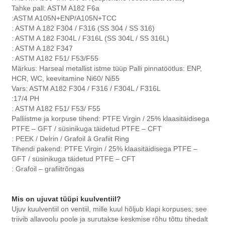
Tahke pall: ASTM A182 F6a
:ASTM A105N+ENP/A105N+TCC
: ASTM A 182 F304 / F316 (SS 304 / SS 316)
: ASTM A 182 F304L / F316L (SS 304L / SS 316L)
: ASTM A 182 F347
: ASTM A182 F51/ F53/F55
Märkus: Harseal metallist istme tüüp Palli pinnatöötlus: ENP,
HCR, WC, keevitamine Ni60/ Ni55
Vars: ASTM A182 F304 / F316 / F304L / F316L
:17/4 PH
: ASTM A182 F51/ F53/ F55
Palliistme ja korpuse tihend: PTFE Virgin / 25% klaasitäidisega
PTFE – GFT / süsinikuga täidetud PTFE – CFT
: PEEK / Delrin / Grafoil â Grafiit Ring
Tihendi pakend: PTFE Virgin / 25% klaasitäidisega PTFE –
GFT / süsinikuga täidetud PTFE – CFT
: Grafoil – grafiitrõngas
Mis on ujuvat tüüpi kuulventiil?
Ujuv kuulventiil on ventiil, mille kuul hõljub klapi korpuses; see
triivib allavoolu poole ja surutakse keskmise rõhu tõttu tihedalt