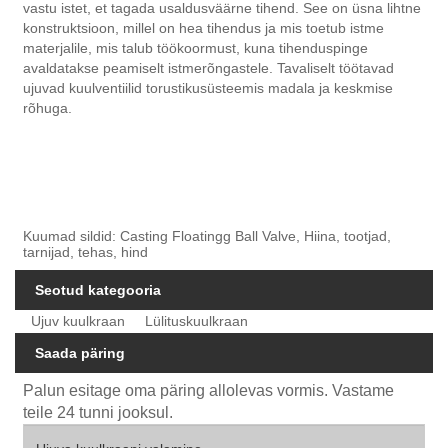
vastu istet, et tagada usaldusväärne tihend. See on üsna lihtne
konstruktsioon, millel on hea tihendus ja mis toetub istme
materjalile, mis talub töökoormust, kuna tihenduspinge
avaldatakse peamiselt istmerõngastele. Tavaliselt töötavad
ujuvad kuulventiilid torustikusüsteemis madala ja keskmise
rõhuga.
Kuumad sildid: Casting Floatingg Ball Valve, Hiina, tootjad,
tarnijad, tehas, hind
Seotud kategooria
Ujuv kuulkraan
Lülituskuulkraan
Saada päring
Palun esitage oma päring allolevas vormis. Vastame
teile 24 tunni jooksul.