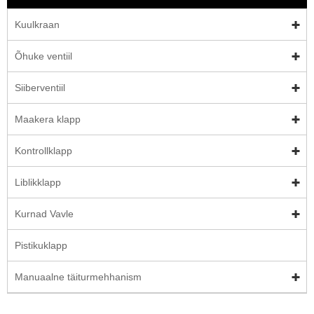
Kuulkraan
Õhuke ventiil
Siiberventiil
Maakera klapp
Kontrollklapp
Liblikklapp
Kurnad Vavle
Pistikuklapp
Manuaalne täiturmehhanism