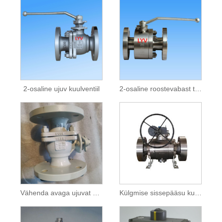
2-osaline ujuv kuulventiil
2-osaline roostevabast terasest kuulventiil
Vähenda avaga ujuvat kuulventiili
Külgmise sissepääsu kuulventiil