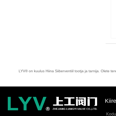
LYV® on kuulus Hiina Siiberventiil tootja ja tarnija. Olete 
Kiir
Kodu