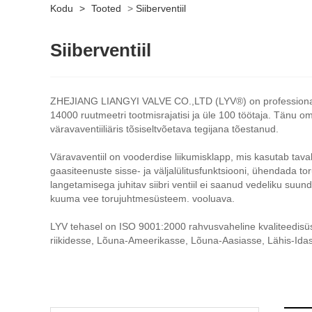
Kodu
>
Tooted
>
Siiberventiil
Siiberventiil
ZHEJIANG LIANGYI VALVE CO.,LTD (LYV®) on professionaalne Hi
14000 ruutmeetri tootmisrajatisi ja üle 100 töötaja. Tänu 
väravaventiiliäris tõsiseltvõetava tegijana tõestanud.
Väravaventiil on vooderdise liikumisklapp, mis kasutab tavalis
gaasiteenuste sisse- ja väljalülitusfunktsiooni, ühendada tor
langetamisega juhitav siibri ventiil ei saanud vedeliku suun
kuuma vee torujuhtmesüsteem. vooluava.
LYV tehasel on ISO 9001:2000 rahvusvaheline kvaliteedisüs
riikidesse, Lõuna-Ameerikasse, Lõuna-Aasiasse, Lähis-Ida