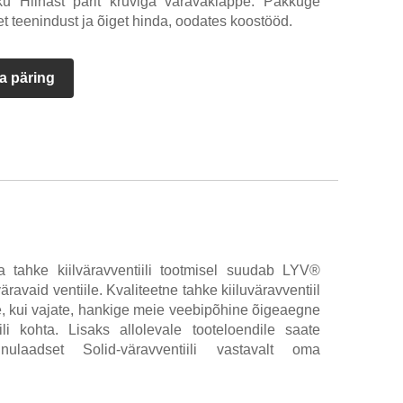
iku Hiinast pärit kruviga väravaklappe. Pakkuge
t teenindust ja õiget hinda, oodates koostööd.
a päring
 tahke kiilväravventiili tootmisel suudab LYV®
lväravaid ventiile. Kvaliteetne tahke kiiluväravventiil
e, kui vajate, hankige meie veebipõhine õigeaegne
li kohta. Lisaks allolevale tooteloendile saate
aadset Solid-väravventiili vastavalt oma