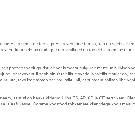
ina ventiilide tootja ja Hiina ventiilide tarnija, kes on spetsialisee
oma veendumusele pakkuda parima kvaliteediga tooteid ja teenuseid, mi
elt protsessivooluga risti olevat lamedat sulgurelementi, mis libiseb vool
ujuhe. Väravaventiili saab ainult täielikult avada ja täielikult sulgeda, 
da muuta, tavaliselt töötab see torustikul nii, et süsteem säilitas ühe v
teem, samuti on heaks kiidetud Hiina TS, API 6D ja CE sertifikaat. Ol
sse ja Aafrikasse. Ootame koostööd rohkemate klientidega kogu maail