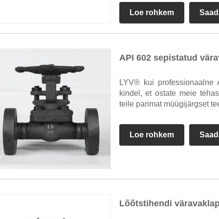
Loe rohkem
Saad
API 602 sepistatud vär
LYV® kui professionaalne A
kindel, et ostate meie teh
teile parimat müügijärgset te
Loe rohkem
Saad
Lõõtstihendi väravakla