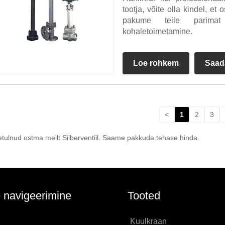
tootja, võite olla kindel, e
pakume teile parimat
kohaletoimetamine.
Loe rohkem
Saad
<
1
2
3
teretulnud ostma meilt Siiberventiil. Saame pakkuda tehase hinda.
e navigeerimine
Tooted
Kuulkraan