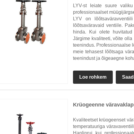
LYV-st leiate suure valik
professionaalset müügijärgse
LYV on lõõtsaväravventiil
lõõtsaväravaid ventiile. Pa
hinda. Kui olete huvitatud
Järgime kvaliteeti, võite ol
teenindus. Professionaalse lõõ
meie tehasest lõõtsaga vär
teenindust ja õigeaegne koh
Loe rohkem
Saad
Krüogeenne väravaklap
Kvaliteetset krüogeenset vä
temperatuuriga väravaventiil
Hanlinrui kui professionaa