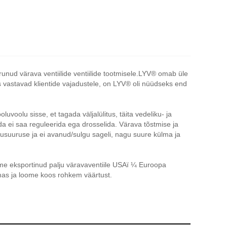
runud värava ventiilide ventiilide tootmisele.LYV® omab üle
s vastavad klientide vajadustele, on LYV® oli nüüdseks end
uvoolu sisse, et tagada väljalülitus, täita vedeliku- ja
seda ei saa reguleerida ega drosselida. Värava tõstmise ja
oolusuuruse ja ei avanud/sulgu sageli, nagu suure külma ja
eme eksportinud palju väravaventiile USAï ¼ Euroopa
mas ja loome koos rohkem väärtust.