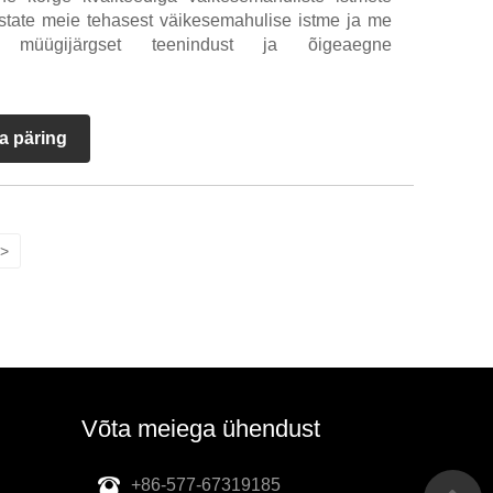
t ostate meie tehasest väikesemahulise istme ja me
 müügijärgset teenindust ja õigeaegne
a päring
>
Võta meiega ühendust
+86-577-67319185