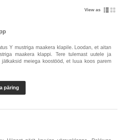
View as
app
tus Y mustriga maakera klapile. Loodan, et aitan
striga maakera klappi. Tere tulemast uutele ja
ad jätkaksid meiega koostööd, et luua koos parem
a päring