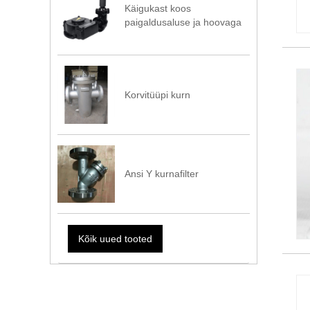
Käigukast koos
paigaldusaluse ja hoovaga
Korvitüüpi kurn
Ansi Y kurnafilter
Kõik uued tooted