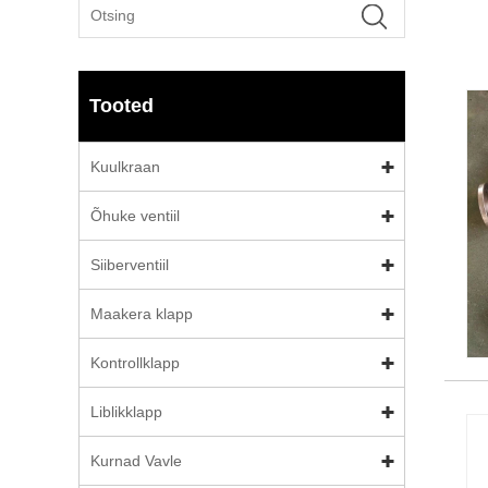
Tooted
Kuulkraan
Õhuke ventiil
Siiberventiil
Maakera klapp
Kontrollklapp
Liblikklapp
Kurnad Vavle