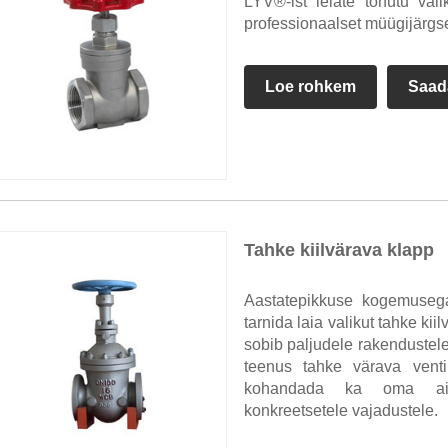
LYV®-ist leiate tohutu val
professionaalset müügijärgse
Loe rohkem
Saad
Tahke kiilvärava klapp
Aastatepikkuse kogemusega
tarnida laia valikut tahke kii
sobib paljudele rakendustel
teenus tahke värava ventii
kohandada ka oma ainul
konkreetsetele vajadustele.