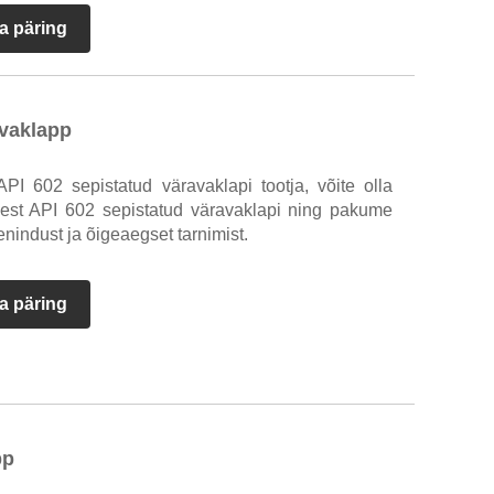
a päring
avaklapp
PI 602 sepistatud väravaklapi tootja, võite olla
asest API 602 sepistatud väravaklapi ning pakume
enindust ja õigeaegset tarnimist.
a päring
pp