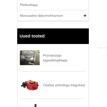
Pistikuklapp
Manuaalne täiturmehhanism
Uued tooted
Pöördetüüpi
tagasilöögiklapp
Osalise pöördega käigukast