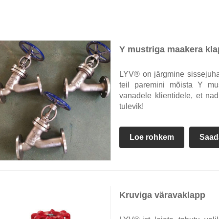
Y mustriga maakera kl
LYV® on järgmine sissejuha
teil paremini mõista Y mu
vanadele klientidele, et n
tulevik!
Loe rohkem
Saad
Kruviga väravaklapp