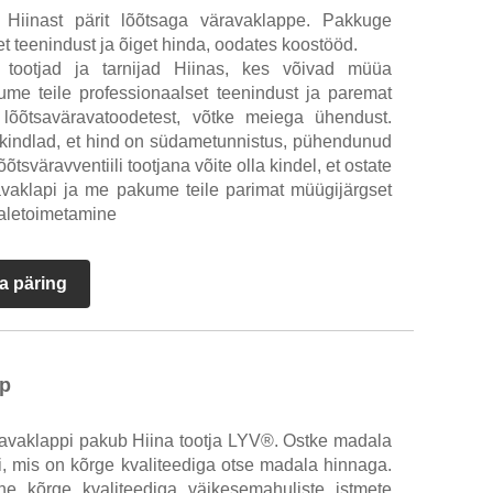
u Hiinast pärit lõõtsaga väravaklappe. Pakkuge
t teenindust ja õiget hinda, oodates koostööd.
i tootjad ja tarnijad Hiinas, kes võivad müüa
kume teile professionaalset teenindust ja paremat
 lõõtsaväravatoodetest, võtke meiega ühendust.
la kindlad, et hind on südametunnistus, pühendunud
tsväravventiili tootjana võite olla kindel, et ostate
avaklapi ja me pakume teile parimat müügijärgset
aletoimetamine
a päring
p
ravaklappi pakub Hiina tootja LYV®. Ostke madala
i, mis on kõrge kvaliteediga otse madala hinnaga.
lne kõrge kvaliteediga väikesemahuliste istmete