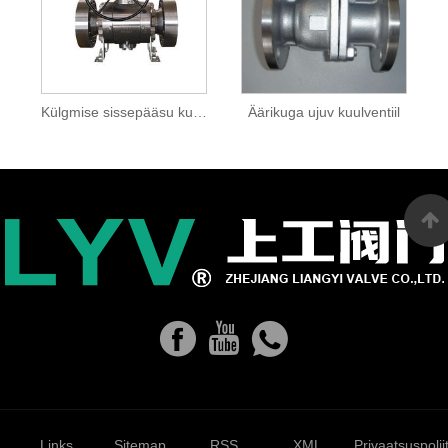
Külgmise sissepääsu kuulventiil
Äärikuga ujuv kuulventiil
Links
Sitemap
RSS
XML
Privaatsuspolii