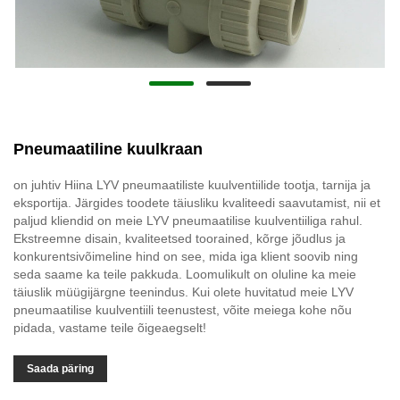
Pneumaatiline kuulkraan
on juhtiv Hiina LYV pneumaatiliste kuulventiilide tootja, tarnija ja
eksportija. Järgides toodete täiusliku kvaliteedi saavutamist, nii et
paljud kliendid on meie LYV pneumaatilise kuulventiiliga rahul.
Ekstreemne disain, kvaliteetsed toorained, kõrge jõudlus ja
konkurentsivõimeline hind on see, mida iga klient soovib ning
seda saame ka teile pakkuda. Loomulikult on oluline ka meie
täiuslik müügijärgne teenindus. Kui olete huvitatud meie LYV
pneumaatilise kuulventiili teenustest, võite meiega kohe nõu
pidada, vastame teile õigeaegselt!
Saada päring