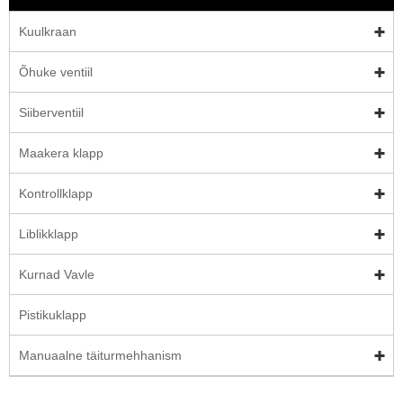
Kuulkraan
Õhuke ventiil
Siiberventiil
Maakera klapp
Kontrollklapp
Liblikklapp
Kurnad Vavle
Pistikuklapp
Manuaalne täiturmehhanism