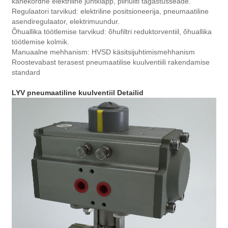
kahekordne elektriline juhtklapp, piirlüliti tagastusseade.
Regulaatori tarvikud: elektriline positsioneerija, pneumaatiline
asendiregulaator, elektrimuundur.
Õhuallika töötlemise tarvikud: õhufiltri reduktorventiil, õhuallika
töötlemise kolmik.
Manuaalne mehhanism: HVSD käsitsijuhtimismehhanism
Roostevabast terasest pneumaatilise kuulventiili rakendamise
standard
LYV pneumaatiline kuulventiil Detailid