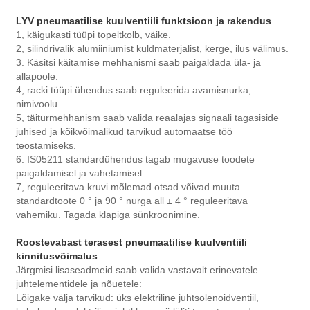
LYV pneumaatilise kuulventiili funktsioon ja rakendus
1, käigukasti tüüpi topeltkolb, väike.
2, silindrivalik alumiiniumist kuldmaterjalist, kerge, ilus välimus.
3. Käsitsi käitamise mehhanismi saab paigaldada üla- ja
allapoole.
4, racki tüüpi ühendus saab reguleerida avamisnurka,
nimivoolu.
5, täiturmehhanism saab valida reaalajas signaali tagasiside
juhised ja kõikvõimalikud tarvikud automaatse töö
teostamiseks.
6. IS05211 standardühendus tagab mugavuse toodete
paigaldamisel ja vahetamisel.
7, reguleeritava kruvi mõlemad otsad võivad muuta
standardtoote 0 ° ja 90 ° nurga all ± 4 ° reguleeritava
vahemiku. Tagada klapiga sünkroonimine.
Roostevabast terasest pneumaatilise kuulventiili
kinnitusvõimalus
Järgmisi lisaseadmeid saab valida vastavalt erinevatele
juhtelementidele ja nõuetele:
Lõigake välja tarvikud: üks elektriline juhtsolenoidventiil,