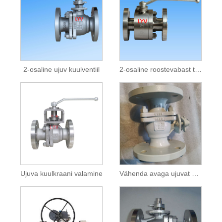
2-osaline ujuv kuulventiil
2-osaline roostevabast terasest kuulventiil
Ujuva kuulkraani valamine
Vähenda avaga ujuvat kuulventiili