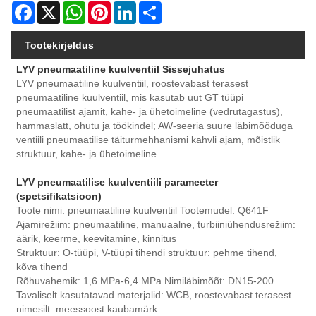
Facebook
X
WhatsApp
Pinterest
LinkedIn
Share
Tootekirjeldus
LYV pneumaatiline kuulventiil Sissejuhatus
LYV pneumaatiline kuulventiil, roostevabast terasest
pneumaatiline kuulventiil, mis kasutab uut GT tüüpi
pneumaatilist ajamit, kahe- ja ühetoimeline (vedrutagastus),
hammaslatt, ohutu ja töökindel; AW-seeria suure läbimõõduga
ventiili pneumaatilise täiturmehhanismi kahvli ajam, mõistlik
struktuur, kahe- ja ühetoimeline.
LYV pneumaatilise kuulventiili parameeter
(spetsifikatsioon)
Toote nimi: pneumaatiline kuulventiil Tootemudel: Q641F
Ajamirežiim: pneumaatiline, manuaalne, turbiiniühendusrežiim:
äärik, keerme, keevitamine, kinnitus
Struktuur: O-tüüpi, V-tüüpi tihendi struktuur: pehme tihend,
kõva tihend
Rõhuvahemik: 1,6 MPa-6,4 MPa Nimiläbimõõt: DN15-200
Tavaliselt kasutatavad materjalid: WCB, roostevabast terasest
nimesilt: meessoost kaubamärk