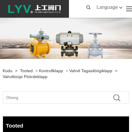
Language
Kodu
>
Tooted
>
Kontrollklapp
>
Vahvli Tagasilöögiklapp
>
Vahvlitüüpi Pöördeklapp
Tooted