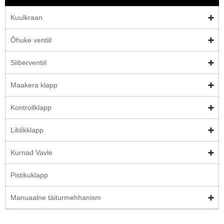
Kuulkraan
Õhuke ventiil
Siiberventiil
Maakera klapp
Kontrollklapp
Liblikklapp
Kurnad Vavle
Pistikuklapp
Manuaalne täiturmehhanism