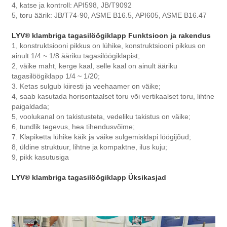
4, katse ja kontroll: API598, JB/T9092
5, toru äärik: JB/T74-90, ASME B16.5, API605, ASME B16.47
LYV® klambriga tagasilöögiklapp Funktsioon ja rakendus
1, konstruktsiooni pikkus on lühike, konstruktsiooni pikkus on
ainult 1/4 ~ 1/8 ääriku tagasilöögiklapist;
2, väike maht, kerge kaal, selle kaal on ainult ääriku
tagasilöögiklapp 1/4 ~ 1/20;
3. Ketas sulgub kiiresti ja veehaamer on väike;
4, saab kasutada horisontaalset toru või vertikaalset toru, lihtne
paigaldada;
5, voolukanal on takistusteta, vedeliku takistus on väike;
6, tundlik tegevus, hea tihendusvõime;
7. Klapiketta lühike käik ja väike sulgemisklapi löögijõud;
8, üldine struktuur, lihtne ja kompaktne, ilus kuju;
9, pikk kasutusiga
LYV® klambriga tagasilöögiklapp Üksikasjad