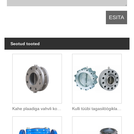
Seotud tooted
Kahe plaadiga vahvli kontrollklapp
Kulli tüübi tagasilöögiklapp