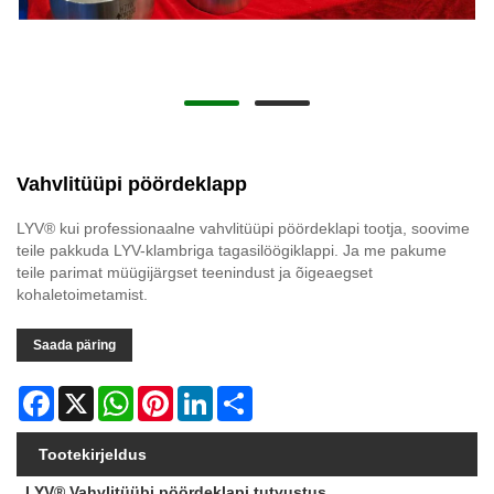
Vahvlitüüpi pöördeklapp
LYV® kui professionaalne vahvlitüüpi pöördeklapi tootja, soovime
teile pakkuda LYV-klambriga tagasilöögiklappi. Ja me pakume
teile parimat müügijärgset teenindust ja õigeaegset
kohaletoimetamist.
Saada päring
Facebook
X
WhatsApp
Pinterest
LinkedIn
Share
Tootekirjeldus
LYV® Vahvlitüübi pöördeklapi tutvustus