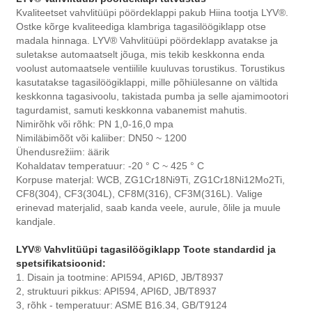
Kvaliteetset vahvlitüüpi pöördeklappi pakub Hiina tootja LYV®.
Ostke kõrge kvaliteediga klambriga tagasilöögiklapp otse
madala hinnaga. LYV® Vahvlitüüpi pöördeklapp avatakse ja
suletakse automaatselt jõuga, mis tekib keskkonna enda
voolust automaatsele ventiilile kuuluvas torustikus. Torustikus
kasutatakse tagasilöögiklappi, mille põhiülesanne on vältida
keskkonna tagasivoolu, takistada pumba ja selle ajamimootori
tagurdamist, samuti keskkonna vabanemist mahutis.
Nimirõhk või rõhk: PN 1,0-16,0 mpa
Nimiläbimõõt või kaliiber: DN50 ~ 1200
Ühendusrežiim: äärik
Kohaldatav temperatuur: -20 ° C ~ 425 ° C
Korpuse materjal: WCB, ZG1Cr18Ni9Ti, ZG1Cr18Ni12Mo2Ti,
CF8(304), CF3(304L), CF8M(316), CF3M(316L). Valige
erinevad materjalid, saab kanda veele, aurule, õlile ja muule
kandjale.
LYV® Vahvlitüüpi tagasilöögiklapp Toote standardid ja
spetsifikatsioonid:
1. Disain ja tootmine: API594, API6D, JB/T8937
2, struktuuri pikkus: API594, API6D, JB/T8937
3, rõhk - temperatuur: ASME B16.34, GB/T9124