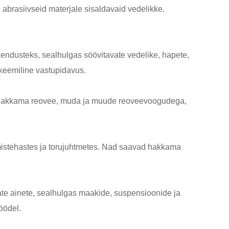
 abrasiivseid materjale sisaldavaid vedelikke.
kendusteks, sealhulgas söövitavate vedelike, hapete,
 keemiline vastupidavus.
ad hakkama reovee, muda ja muude reoveevoogudega,
rimistehastes ja torujuhtmetes. Nad saavad hakkama
ate ainete, sealhulgas maakide, suspensioonide ja
öödel.