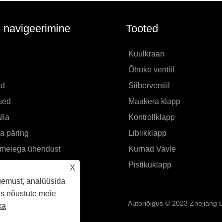
e navigeerimine
Tooted
Kuulkraan
Õhuke ventiil
ed
Siiberventiil
sed
Maakera klapp
lla
Kontrollklapp
a päring
Liblikklapp
 meiega ühendust
Kurnad Vavle
Pistikuklapp
X
gemust, analüüsida
des nõustute meie
Autoriõigus © 2023 Zhejiang Li
ka