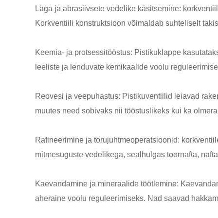
Läga ja abrasiivsete vedelike käsitsemine: korkventii
Korkventiili konstruktsioon võimaldab suhteliselt ta
Keemia- ja protsessitööstus: Pistikuklappe kasutatak
leeliste ja lenduvate kemikaalide voolu reguleerimis
Reovesi ja veepuhastus: Pistikuventiilid leiavad 
muutes need sobivaks nii tööstuslikeks kui ka olmer
Rafineerimine ja torujuhtmeoperatsioonid: korkventii
mitmesuguste vedelikega, sealhulgas toornafta, naft
Kaevandamine ja mineraalide töötlemine: Kaevandamis
aheraine voolu reguleerimiseks. Nad saavad hakkama 