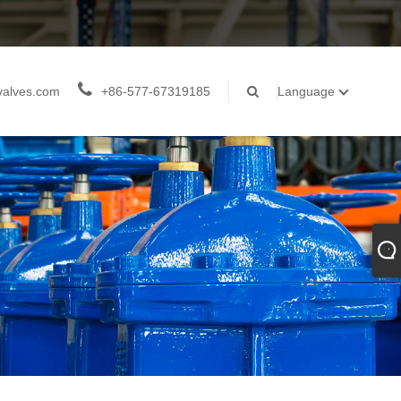
valves.com
+86-577-67319185
Language