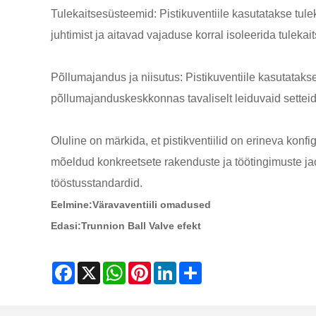
Tulekaitsesüsteemid: Pistikuventiile kasutatakse tul
juhtimist ja aitavad vajaduse korral isoleerida tuleka
Põllumajandus ja niisutus: Pistikuventiile kasutata
põllumajanduskeskkonnas tavaliselt leiduvaid setteid
Oluline on märkida, et pistikventiilid on erineva konfi
mõeldud konkreetsete rakenduste ja töötingimuste jaok
tööstusstandardid.
Eelmine:
Väravaventiili omadused
Edasi:
Trunnion Ball Valve efekt
Facebook
X
WhatsApp
Pinterest
LinkedIn
Share