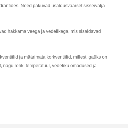
hüdrantides. Need pakuvad usaldusväärset sisse/välja
avad hakkama veega ja vedelikega, mis sisaldavad
kventiilid ja määrimata korkventiilid, millest igaüks on
est, nagu rõhk, temperatuur, vedeliku omadused ja