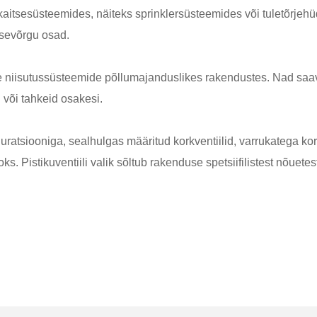
ekaitsesüsteemides, näiteks sprinklersüsteemides või tuletõrje
itsevõrgu osad.
kse niisutussüsteemide põllumajanduslikes rakendustes. Nad sa
 või tahkeid osakesi.
guratsiooniga, sealhulgas määritud korkventiilid, varrukatega kor
s. Pistikuventiili valik sõltub rakenduse spetsiifilistest nõuet