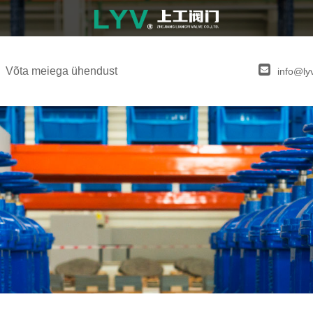
Võta meiega ühendust
info@ly