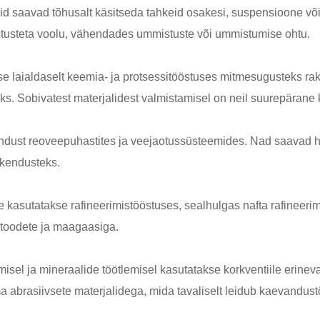
lid saavad tõhusalt käsitseda tahkeid osakesi, suspensioone või
kistusteta voolu, vähendades ummistuste või ummistumise ohtu.
se laialdaselt keemia- ja protsessitööstuses mitmesugusteks ra
eks. Sobivatest materjalidest valmistamisel on neil suurepärane
rakendust reoveepuhastites ja veejaotussüsteemides. Nad saav
akendusteks.
le kasutatakse rafineerimistööstuses, sealhulgas nafta rafinee
atoodete ja maagaasiga.
el ja mineraalide töötlemisel kasutatakse korkventiile erinev
abrasiivsete materjalidega, mida tavaliselt leidub kaevandust