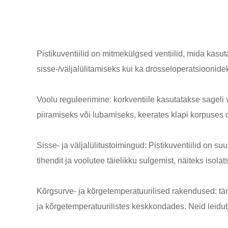
Pistikuventiilid on mitmekülgsed ventiilid, mida kas
sisse-/väljalülitamiseks kui ka drosseloperatsioonide
Voolu reguleerimine: korkventiile kasutatakse sageli
piiramiseks või lubamiseks, keerates klapi korpuses o
Sisse- ja väljalülitustoimingud: Pistikuventiilid on 
tihendit ja voolutee täielikku sulgemist, näiteks isol
Kõrgsurve- ja kõrgetemperatuurilised rakendused: tän
ja kõrgetemperatuurilistes keskkondades. Neid leidub 